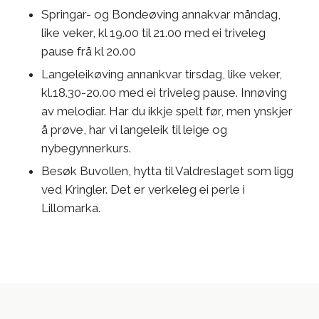
Springar- og Bondeøving annakvar måndag,
like veker, kl 19.00 til 21.00 med ei triveleg
pause frå kl 20.00
Langeleikøving annankvar tirsdag, like veker,
kl.18.30-20.00 med ei triveleg pause. Innøving
av melodiar. Har du ikkje spelt før, men ynskjer
å prøve, har vi langeleik til leige og
nybegynnerkurs.
Besøk Buvollen, hytta til Valdreslaget som ligg
ved Kringler. Det er verkeleg ei perle i
Lillomarka.