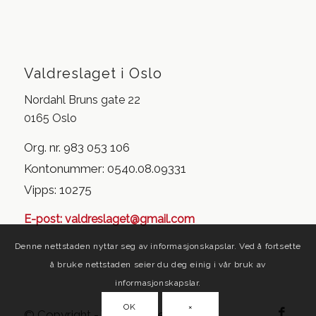
Valdreslaget i Oslo
Nordahl Bruns gate 22
0165 Oslo
Org. nr. 983 053 106
Kontonummer: 0540.08.09331
Vipps: 10275
E-post:
valdreslaget@gmail.com
Denne nettstaden nyttar seg av informasjonskapslar. Ved å fortsette
å bruke nettstaden seier du deg einig i vår bruk av
informasjonskapslar.
OK
×
© Copyright - Valdreslaget i Oslo