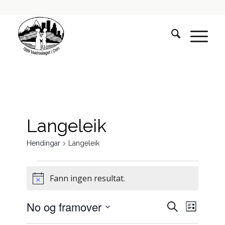
Langeleik
Hendingar
Langeleik
Hendingar
Fann ingen resultat.
Notice
Hendingar
Hendin
No og framover
Søk
Liste
visings
søk
Vel