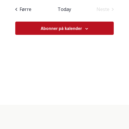
og
dato.
Hendingar
Førre
Today
Neste
visingsnav
Hendingar
Abonner på kalender