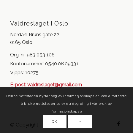
Valdreslaget i Oslo
Nordahl Bruns gate 22
0165 Oslo
Org. nr. 983 053 106
Kontonummer: 0540.08.09331
Vipps: 10275
E-post:
valdreslaget@gmail.com
Denne nettstaden nyttar seg av informasjonskapslar. Ved å fortsette
å bruke nettstaden seier du deg einig i vår bruk av
informasjonskapslar.
OK
×
© Copyright - Valdreslaget i Oslo