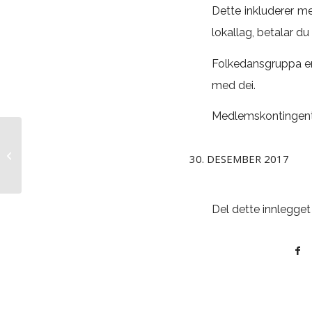
Dette inkluderer 
lokallag, betalar d
Folkedansgruppa er
med dei.
Medlemskontingente
Bær- og sopptur til
30. DESEMBER 2017
Buvollen
Del dette innlegget