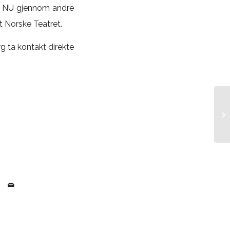
v NU gjennom andre
t Norske Teatret.
 ta kontakt direkte
Ko