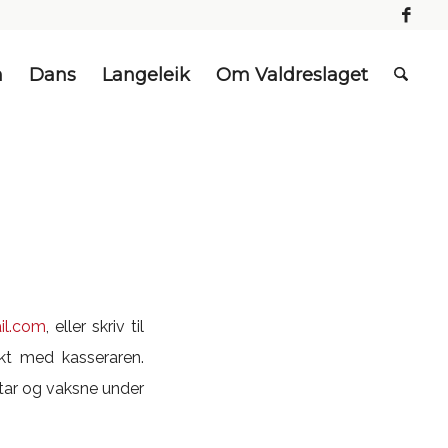
n
Dans
Langeleik
Om Valdreslaget
il.com
, eller skriv til
kt med kasseraren.
ntar og vaksne under