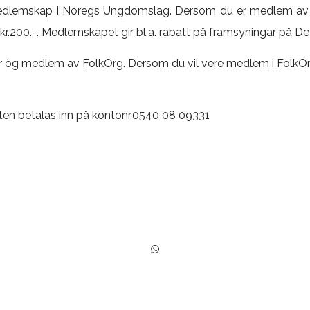
medlemskap i Noregs Ungdomslag. Dersom du er medlem a
u kr.200.-. Medlemskapet gir bl.a. rabatt på framsyningar på De
 òg medlem av FolkOrg. Dersom du vil vere medlem i FolkOrg
n betalas inn på kontonr.0540 08 09331