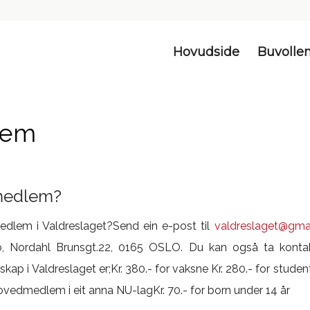
Hovudside
Buvolle
lem
i medlem?
medlem i Valdreslaget?Send ein e-post til
valdreslaget@gma
lo, Nordahl Brunsgt.22, 0165 OSLO. Du kan også ta konta
kap i Valdreslaget er;Kr. 380.- for vaksne Kr. 280.- for stude
 hovedmedlem i eit anna NU-lagKr. 70.- for born under 14 år