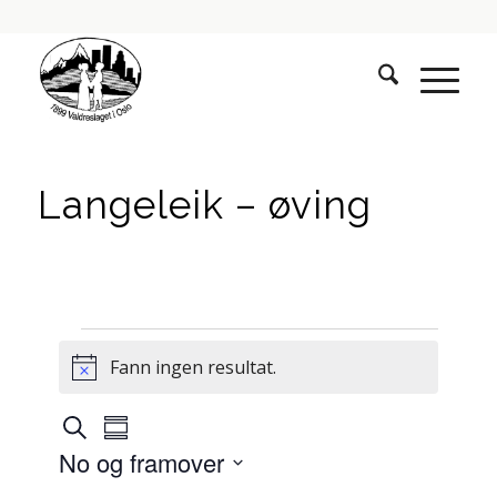
Langeleik – øving
Hendingar
Fann ingen resultat.
Notice
Hendingar
Hending
Søk
Summary
visingsnavigasjon
søk
No og framover
og
Select