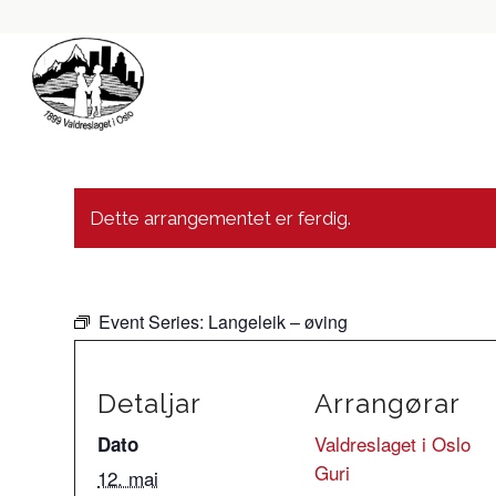
Dette arrangementet er ferdig.
Event Series:
Langeleik – øving
Detaljar
Arrangørar
Valdreslaget i Oslo
Dato
Guri
12. mai