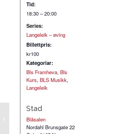
Tid:
18:30 – 20:00
Series:
Langeleik – øving
Billettpris:
kr100
Kategoriar:
Bls Framheva
,
Bls
Kurs
,
BLS Musikk
,
Langeleik
Stad
Dansekveld –
Blåsalen
Valdresspringar
Nordahl Brunsgate 22